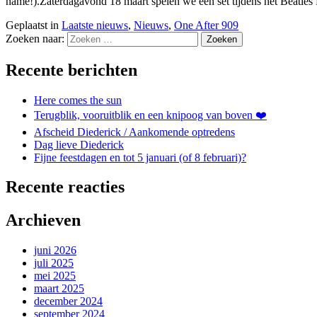
name!).Zaterdagavond 18 maart spelen we een set tijdens het Beatles 
Geplaatst in
Laatste nieuws
,
Nieuws
,
One After 909
Zoeken naar:
Recente berichten
Here comes the sun
Terugblik, vooruitblik en een knipoog van boven ❤️
Afscheid Diederick / Aankomende optredens
Dag lieve Diederick
Fijne feestdagen en tot 5 januari (of 8 februari)?
Recente reacties
Archieven
juni 2026
juli 2025
mei 2025
maart 2025
december 2024
september 2024