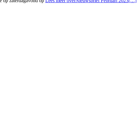
 we op zaterdagavond op
Lees meer overNieuwsbrief Februari 2023
[…]